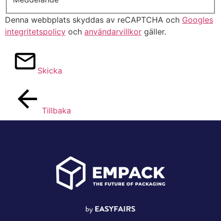
Denna webbplats skyddas av reCAPTCHA och
Googles
integritetspolicy
och
användarvillkor
gäller.
Skicka
Tillbaka