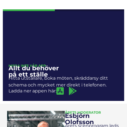
MISSA INTE VÅR APP
Allt du behöver
på ett ställe
Hitta utställare, boka möten, skräddarsy ditt
schema och mycket mer direkt i telefonen.
Ladda ner appen här:
ÅRETS MODERATOR
Esbjörn
Olofsson
Årets scenprogram leds